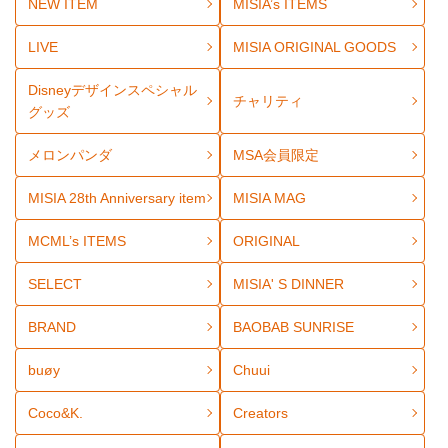
NEW ITEM
MISIA’s ITEMS
LIVE
MISIA ORIGINAL GOODS
Disneyデザインスペシャル
チャリティ
グッズ
メロンパンダ
MSA会員限定
MISIA 28th Anniversary item
MISIA MAG
MCML’s ITEMS
ORIGINAL
SELECT
MISIA' S DINNER
BRAND
BAOBAB SUNRISE
buøy
Chuui
Coco&K.
Creators