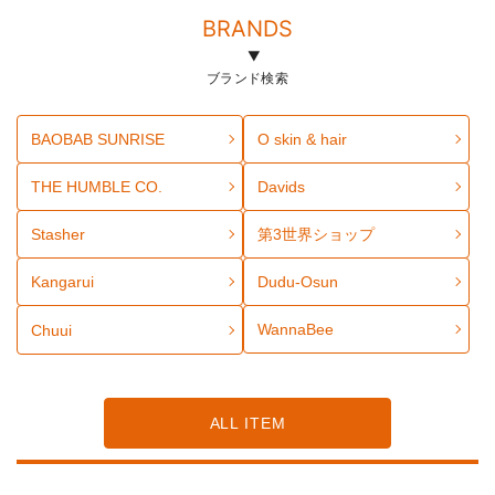
BRANDS
ブランド検索
BAOBAB SUNRISE
O skin & hair
THE HUMBLE CO.
Davids
Stasher
第3世界ショップ
Kangarui
Dudu-Osun
WannaBee
Chuui
ALL ITEM