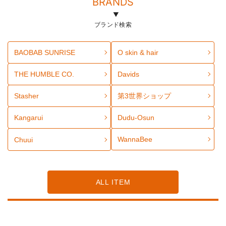
BRANDS
ブランド検索
BAOBAB SUNRISE
O skin & hair
THE HUMBLE CO.
Davids
Stasher
第3世界ショップ
Kangarui
Dudu-Osun
WannaBee
Chuui
ALL ITEM