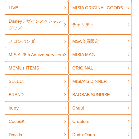
LIVE
MISIA ORIGINAL GOODS
Disneyデザインスペシャル
チャリティ
グッズ
メロンパンダ
MSA会員限定
MISIA 28th Anniversary item
MISIA MAG
MCML’s ITEMS
ORIGINAL
SELECT
MISIA' S DINNER
BRAND
BAOBAB SUNRISE
buøy
Chuui
Coco&K.
Creators
Davids
Dudu-Osun