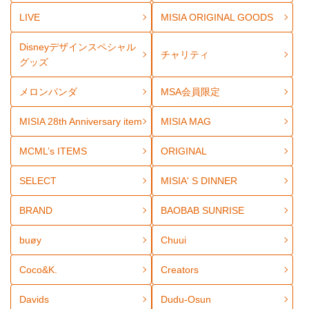
LIVE
MISIA ORIGINAL GOODS
Disneyデザインスペシャル
チャリティ
グッズ
メロンパンダ
MSA会員限定
MISIA 28th Anniversary item
MISIA MAG
MCML’s ITEMS
ORIGINAL
SELECT
MISIA' S DINNER
BRAND
BAOBAB SUNRISE
buøy
Chuui
Coco&K.
Creators
Davids
Dudu-Osun