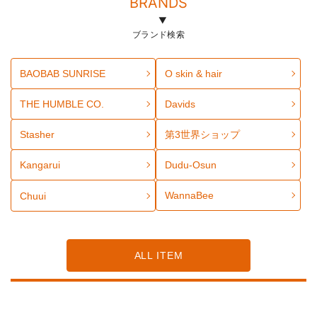
BRANDS
ブランド検索
BAOBAB SUNRISE
O skin & hair
THE HUMBLE CO.
Davids
Stasher
第3世界ショップ
Kangarui
Dudu-Osun
WannaBee
Chuui
ALL ITEM