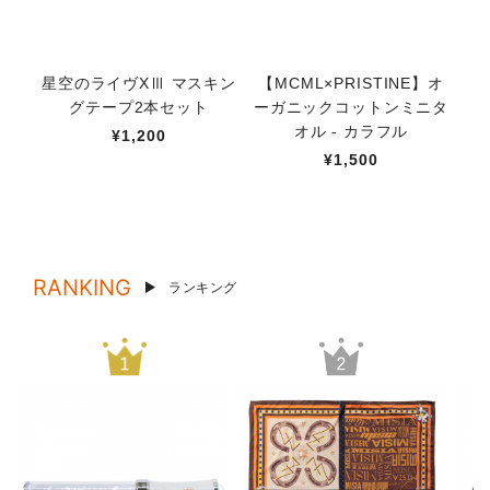
星空のライヴXⅢ マスキン
【MCML×PRISTINE】オ
【
グテープ2本セット
ーガニックコットンミニタ
オル - カラフル
¥1,200
¥1,500
RANKING
ランキング