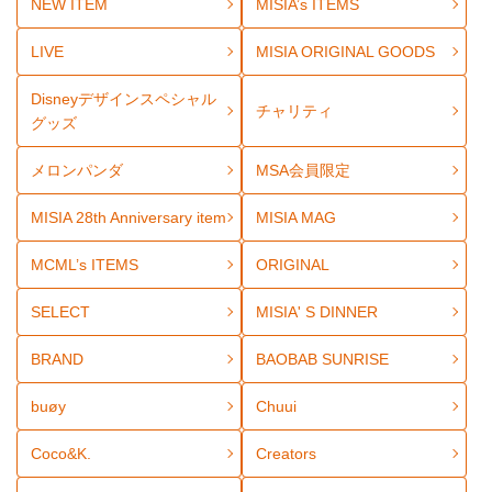
NEW ITEM
MISIA’s ITEMS
LIVE
MISIA ORIGINAL GOODS
Disneyデザインスペシャル
チャリティ
グッズ
メロンパンダ
MSA会員限定
MISIA 28th Anniversary item
MISIA MAG
MCML’s ITEMS
ORIGINAL
SELECT
MISIA' S DINNER
BRAND
BAOBAB SUNRISE
buøy
Chuui
Coco&K.
Creators