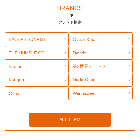
BRANDS
ブランド検索
BAOBAB SUNRISE
O skin & hair
THE HUMBLE CO.
Davids
Stasher
第3世界ショップ
Kangarui
Dudu-Osun
WannaBee
Chuui
ALL ITEM