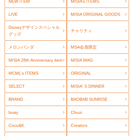
NEW ITEM
MISIA’s ITEMS
LIVE
MISIA ORIGINAL GOODS
Disneyデザインスペシャル
チャリティ
グッズ
メロンパンダ
MSA会員限定
MISIA 28th Anniversary item
MISIA MAG
MCML’s ITEMS
ORIGINAL
SELECT
MISIA' S DINNER
BRAND
BAOBAB SUNRISE
buøy
Chuui
Coco&K.
Creators