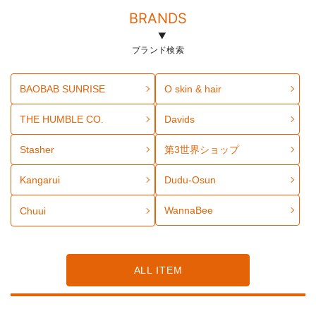
BRANDS
ブランド検索
BAOBAB SUNRISE
O skin & hair
THE HUMBLE CO.
Davids
Stasher
第3世界ショップ
Kangarui
Dudu-Osun
WannaBee
Chuui
ALL ITEM