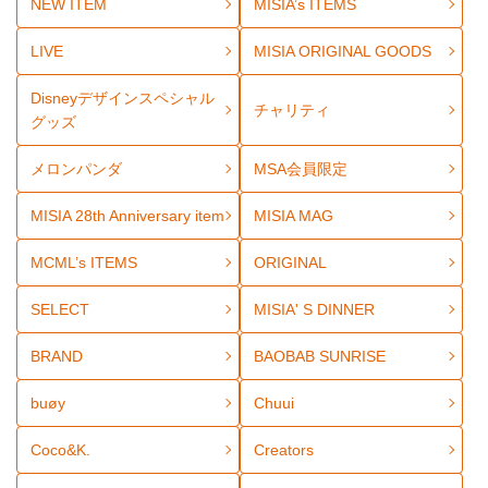
NEW ITEM
MISIA’s ITEMS
LIVE
MISIA ORIGINAL GOODS
Disneyデザインスペシャル
チャリティ
グッズ
メロンパンダ
MSA会員限定
MISIA 28th Anniversary item
MISIA MAG
MCML’s ITEMS
ORIGINAL
SELECT
MISIA' S DINNER
BRAND
BAOBAB SUNRISE
buøy
Chuui
Coco&K.
Creators