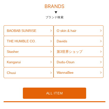
BRANDS
ブランド検索
BAOBAB SUNRISE
O skin & hair
THE HUMBLE CO.
Davids
Stasher
第3世界ショップ
Kangarui
Dudu-Osun
WannaBee
Chuui
ALL ITEM