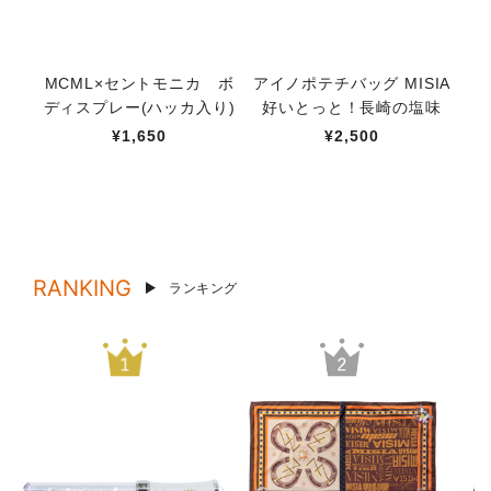
MCML×セントモニカ ボ
アイノポテチバッグ MISIA
M
ディスプレー(ハッカ入り)
好いとっと！長崎の塩味
り
¥1,650
¥2,500
RANKING
ランキング