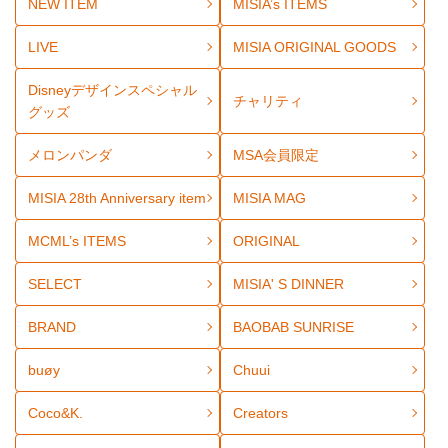
NEW ITEM
MISIA’s ITEMS
LIVE
MISIA ORIGINAL GOODS
Disneyデザインスペシャル
チャリティ
グッズ
メロンパンダ
MSA会員限定
MISIA 28th Anniversary item
MISIA MAG
MCML’s ITEMS
ORIGINAL
SELECT
MISIA' S DINNER
BRAND
BAOBAB SUNRISE
buøy
Chuui
Coco&K.
Creators