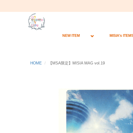
NEW ITEM
MISIA’s ITEM
HOME
【MSA限定】MISIA MAG vol.19