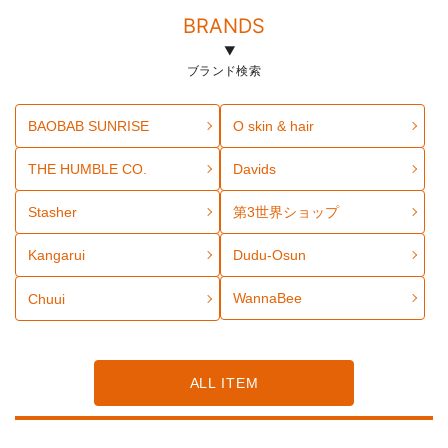
BRANDS
ブランド検索
BAOBAB SUNRISE
O skin & hair
THE HUMBLE CO.
Davids
Stasher
第3世界ショップ
Kangarui
Dudu-Osun
WannaBee
Chuui
ALL ITEM