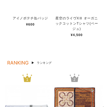
アイノポテチ缶バッジ
星空のライヴXⅢ オーガニ
th
ックコットンTシャツ(ベー
ン
¥600
ジュ)
¥4,500
RANKING
ランキング