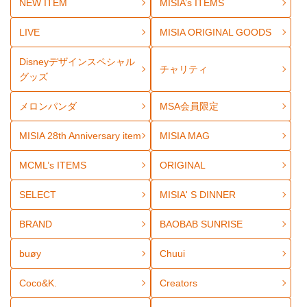
NEW ITEM
MISIA’s ITEMS
LIVE
MISIA ORIGINAL GOODS
Disneyデザインスペシャル
チャリティ
グッズ
メロンパンダ
MSA会員限定
MISIA 28th Anniversary item
MISIA MAG
MCML’s ITEMS
ORIGINAL
SELECT
MISIA' S DINNER
BRAND
BAOBAB SUNRISE
buøy
Chuui
Coco&K.
Creators