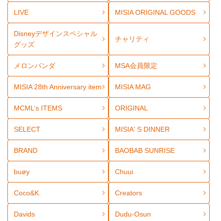
LIVE
MISIA ORIGINAL GOODS
Disneyデザインスペシャル
チャリティ
グッズ
メロンパンダ
MSA会員限定
MISIA 28th Anniversary item
MISIA MAG
MCML’s ITEMS
ORIGINAL
SELECT
MISIA' S DINNER
BRAND
BAOBAB SUNRISE
buøy
Chuui
Coco&K.
Creators
Davids
Dudu-Osun