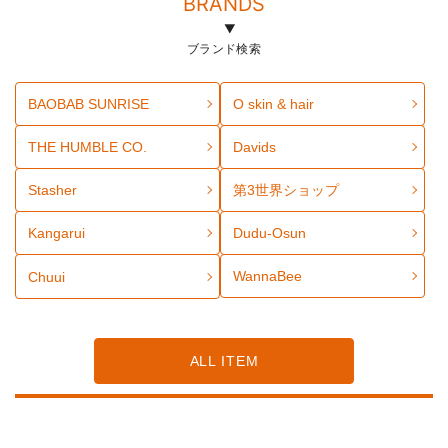
BRANDS
ブランド検索
BAOBAB SUNRISE
O skin & hair
THE HUMBLE CO.
Davids
Stasher
第3世界ショップ
Kangarui
Dudu-Osun
WannaBee
Chuui
ALL ITEM