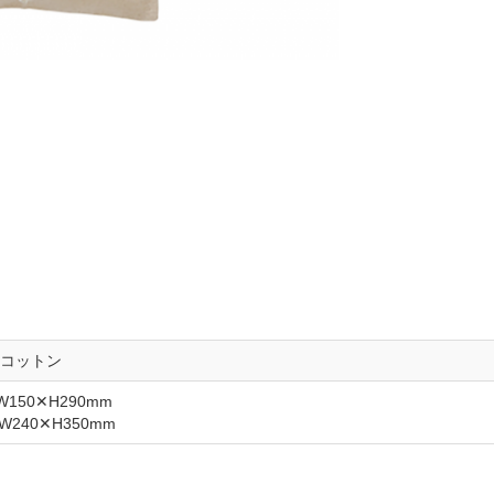
コットン
150✕H290mm
240✕H350mm