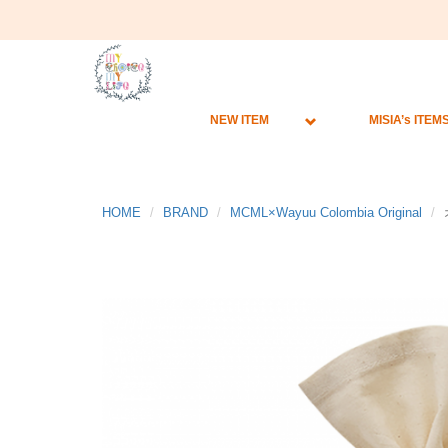
NEW ITEM
MISIA’s ITEM
HOME
BRAND
MCML×Wayuu Colombia Original