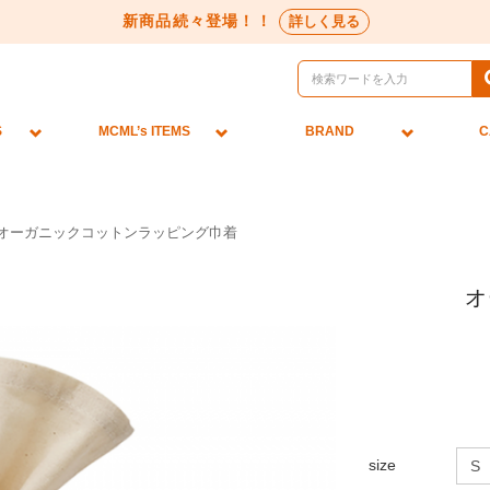
新商品続々登場！！
詳しく見る
S
MCML’s ITEMS
BRAND
C
オーガニックコットンラッピング巾着
オ
size