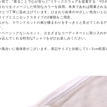
得て、“着ることで心が安らぐ”リラックスウェアを提案する「YOJ
まわりをイメージした特別なカラーを採用。本来であれば廃棄される予定
つひとつ丁寧に染め上げています。ひまわり由来のやさしい色合いと
タイプとユニセックスタイプの2種類をご用意。
ながら、ラウンドカットの裾が腰まわりをすっきりと見せてくれる
す。
いベーシックなシルエット。さまざまなコーディネートに取り入れ
み込んでくれる特別なTシャツをぜひお楽しみください。
や風合いに個体差がございます。表記サイズと比較して1～2cm程度