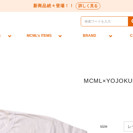
新商品続々登場！！
詳しく見る
S
MCML’s ITEMS
BRAND
C
MCML×YOJO
size