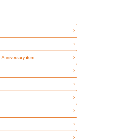
ィ
 Anniversary item