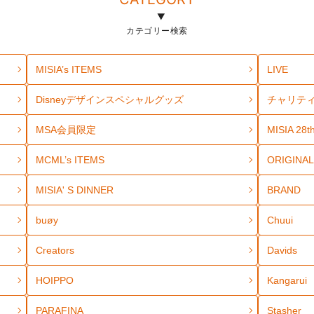
カテゴリー検索
MISIA’s ITEMS
LIVE
Disneyデザインスペシャルグッズ
チャリテ
MSA会員限定
MISIA 28th
MCML’s ITEMS
ORIGINAL
MISIA' S DINNER
BRAND
buøy
Chuui
Creators
Davids
HOIPPO
Kangarui
PARAFINA
Stasher