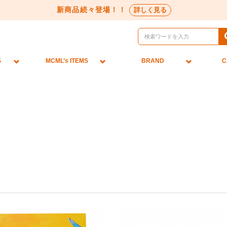
新商品続々登場！！
詳しく見る
S
MCML’s ITEMS
BRAND
C