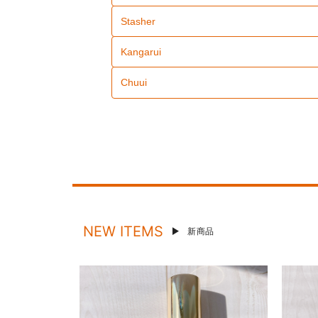
Stasher
Kangarui
Chuui
NEW ITEMS
新商品