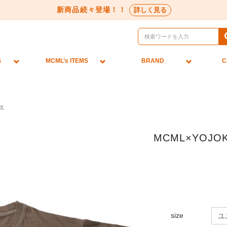
新商品続々登場！！
詳しく見る
S
MCML’s ITEMS
BRAND
C
ス
MCML×YOJ
size