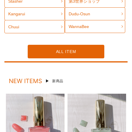
Stasher
第3世界ショップ
Kangarui
Dudu-Osun
WannaBee
Chuui
ALL ITEM
NEW ITEMS
新商品