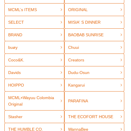
MCML’s ITEMS
ORIGINAL
SELECT
MISIA' S DINNER
BRAND
BAOBAB SUNRISE
buøy
Chuui
Coco&K.
Creators
Davids
Dudu-Osun
HOIPPO
Kangarui
MCML×Wayuu Colombia
PARAFINA
Original
Stasher
THE ECOFORT HOUSE
THE HUMBLE CO.
WannaBee