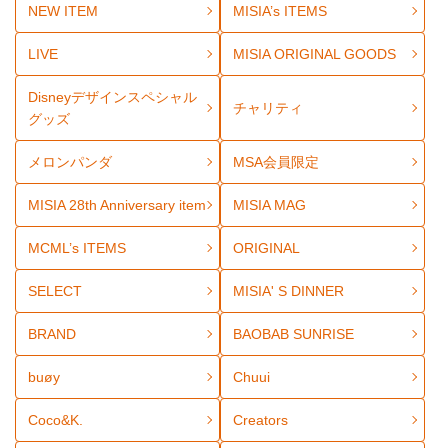
NEW ITEM
MISIA’s ITEMS
LIVE
MISIA ORIGINAL GOODS
Disneyデザインスペシャル
チャリティ
グッズ
メロンパンダ
MSA会員限定
MISIA 28th Anniversary item
MISIA MAG
MCML’s ITEMS
ORIGINAL
SELECT
MISIA' S DINNER
BRAND
BAOBAB SUNRISE
buøy
Chuui
Coco&K.
Creators