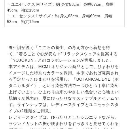
・ユニセックス Mサイズ：約 身丈58cm、身幅67cm、肩幅
49cm、袖丈19cm
・ユニセックス Lサイズ：約 身丈63cm、身幅69cm、肩幅
53cm、袖丈19cm
養生訓が説く「こころの養生」の考え方から着想を得
て、“着ることで心が安らぐ”リラックスウェアを提案する
「YOJOKUN」とのコラボレーションが実現しました。
本アイテムは、MCMLオリジナル商品として、ひまわりを
イメージした特別なカラーを採用。本来であれば廃棄され
る予定だったひまわりを活用し、「BOTANICAL DYE（ボ
タニカルダイ）」という染色方法で一つひとつ丁寧に染め
上げています。ひまわり由来のやさしい色合いと心地よい
肌触りが魅力の、夏にぴったりなサステナブルアイテムで
す。ラインナップは、レディースタイプとユニセックスタ
イプの2種類をご用意。
レディースタイプは、ゆったりとしたシルエットながら、
ラウンドカットの裾が腰まわりをすっきりと見せてくれる