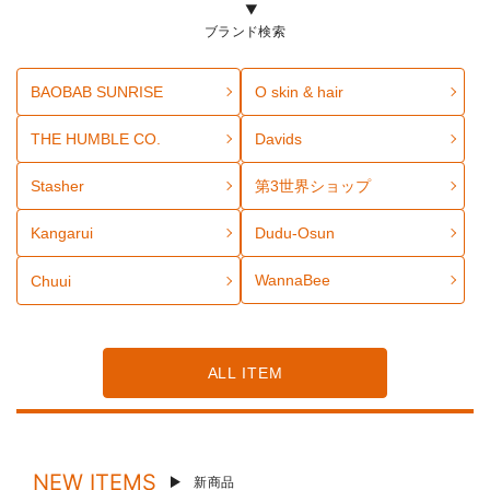
ブランド検索
BAOBAB SUNRISE
O skin & hair
THE HUMBLE CO.
Davids
Stasher
第3世界ショップ
Kangarui
Dudu-Osun
WannaBee
Chuui
ALL ITEM
NEW ITEMS
新商品