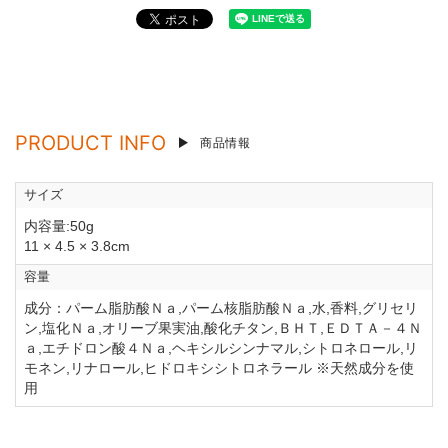
PRODUCT INFO
商品情報
サイズ
内容量:50g
11 × 4.5 × 3.8cm
容量
成分：パーム脂肪酸Ｎａ,パーム核脂肪酸Ｎａ,水,香料,グリセリ
ン,塩化Ｎａ,オリーブ果実油,酸化チタン,ＢＨＴ,ＥＤＴＡ－４Ｎ
ａ,エチドロン酸４Ｎａ,ヘキシルシンナマル,シトロネロール,リ
モネン,リナロール,ヒドロキシシトロネラール ※天然成分を使
用