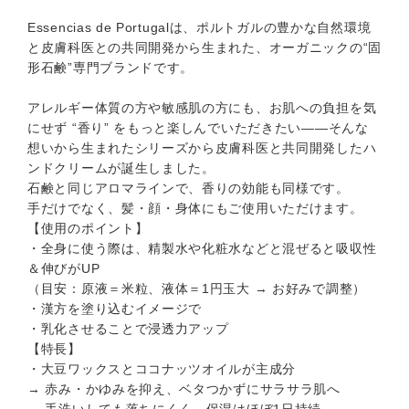
Essencias de Portugalは、ポルトガルの豊かな自然環境
と皮膚科医との共同開発から生まれた、オーガニックの“固
形石鹸”専門ブランドです。
アレルギー体質の方や敏感肌の方にも、お肌への負担を気
にせず “香り” をもっと楽しんでいただきたい——そんな
想いから生まれたシリーズから皮膚科医と共同開発したハ
ンドクリームが誕生しました。
石鹸と同じアロマラインで、香りの効能も同様です。
手だけでなく、髪・顔・身体にもご使用いただけます。
【使用のポイント】
・全身に使う際は、精製水や化粧水などと混ぜると吸収性
＆伸びがUP
（目安：原液＝米粒、液体＝1円玉大 → お好みで調整）
・漢方を塗り込むイメージで
・乳化させることで浸透力アップ
【特長】
・大豆ワックスとココナッツオイルが主成分
→ 赤み・かゆみを抑え、ベタつかずにサラサラ肌へ