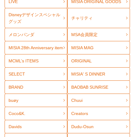
LIVE
MISIA ORIGINAL GOODS
Disneyデザインスペシャル
チャリティ
グッズ
メロンパンダ
MSA会員限定
MISIA 28th Anniversary item
MISIA MAG
MCML’s ITEMS
ORIGINAL
SELECT
MISIA' S DINNER
BRAND
BAOBAB SUNRISE
buøy
Chuui
Coco&K.
Creators
Davids
Dudu-Osun