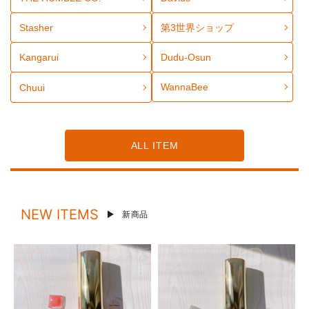
Stasher
第3世界ショップ
Kangarui
Dudu-Osun
WannaBee
Chuui
ALL ITEM
NEW ITEMS
新商品