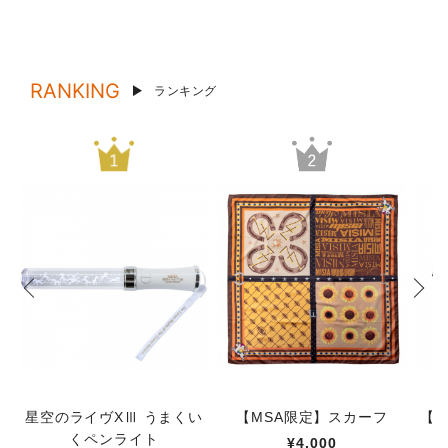
RANKING
ランキング
星空のライヴXⅢ うまくい
【MSA限定】スカーフ
【M
くペンライト
¥4,000