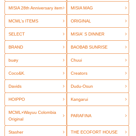
MISIA 28th Anniversary item
MISIA MAG
MCML’s ITEMS
ORIGINAL
SELECT
MISIA' S DINNER
BRAND
BAOBAB SUNRISE
buøy
Chuui
Coco&K.
Creators
Davids
Dudu-Osun
HOIPPO
Kangarui
MCML×Wayuu Colombia
PARAFINA
Original
Stasher
THE ECOFORT HOUSE