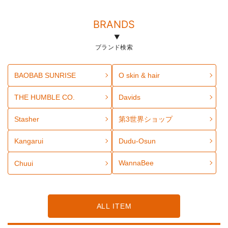
BRANDS
ブランド検索
BAOBAB SUNRISE
O skin & hair
THE HUMBLE CO.
Davids
Stasher
第3世界ショップ
Kangarui
Dudu-Osun
WannaBee
Chuui
ALL ITEM