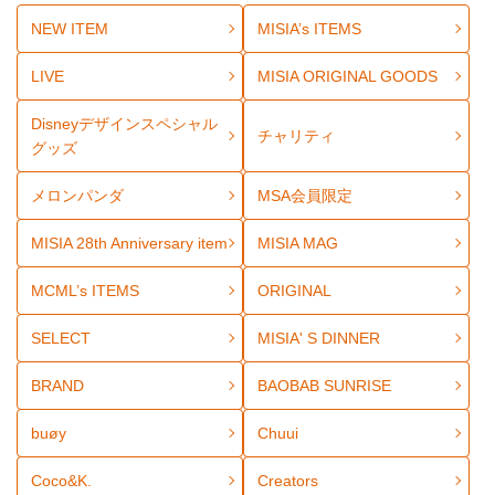
NEW ITEM
MISIA’s ITEMS
LIVE
MISIA ORIGINAL GOODS
Disneyデザインスペシャル
チャリティ
グッズ
メロンパンダ
MSA会員限定
MISIA 28th Anniversary item
MISIA MAG
MCML’s ITEMS
ORIGINAL
SELECT
MISIA' S DINNER
BRAND
BAOBAB SUNRISE
buøy
Chuui
Coco&K.
Creators