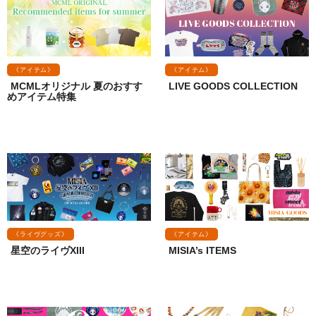
《アイテム》
《アイテム》
MCMLオリジナル 夏のおすす
LIVE GOODS COLLECTION
めアイテム特集
《ライヴグッズ》
《アイテム》
星空のライヴXIII
MISIA’s ITEMS