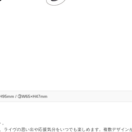
H95mm / ③W65×H47mm
ト。
て、ライヴの思い出や応援気分をいつでも楽しめます。複数デザイン