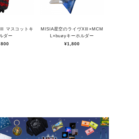
Ⅲ マスコットキ
MISIA星空のライヴXⅢ×MCM
ルダー
L×buøyキーホルダー
,800
¥1,800