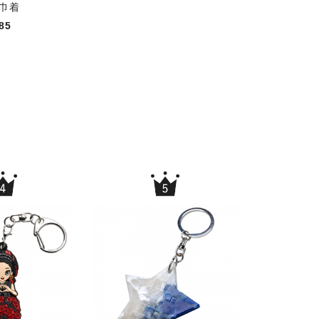
巾着
85