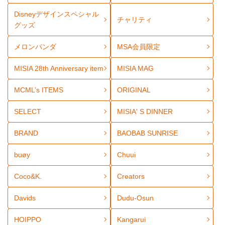
Disneyデザインスペシャル
チャリティ
グッズ
メロンパンダ
MSA会員限定
MISIA 28th Anniversary item
MISIA MAG
MCML’s ITEMS
ORIGINAL
SELECT
MISIA' S DINNER
BRAND
BAOBAB SUNRISE
buøy
Chuui
Coco&K.
Creators
Davids
Dudu-Osun
HOIPPO
Kangarui