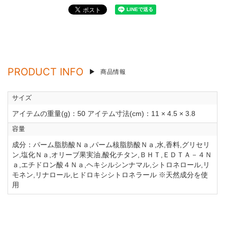
PRODUCT INFO
商品情報
サイズ
アイテムの重量(g)：50 アイテム寸法(cm)：11 × 4.5 × 3.8
容量
成分：パーム脂肪酸Ｎａ,パーム核脂肪酸Ｎａ,水,香料,グリセリ
ン,塩化Ｎａ,オリーブ果実油,酸化チタン,ＢＨＴ,ＥＤＴＡ－４Ｎ
ａ,エチドロン酸４Ｎａ,ヘキシルシンナマル,シトロネロール,リ
モネン,リナロール,ヒドロキシシトロネラール ※天然成分を使
用