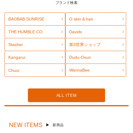
ブランド検索
BAOBAB SUNRISE
O skin & hair
THE HUMBLE CO.
Davids
Stasher
第3世界ショップ
Kangarui
Dudu-Osun
WannaBee
Chuui
ALL ITEM
NEW ITEMS
新商品