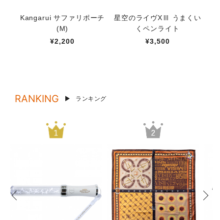
Kangarui サファリポーチ
星空のライヴXⅢ うまくい
【
(M)
くペンライト
ト
¥2,200
¥3,500
RANKING
ランキング