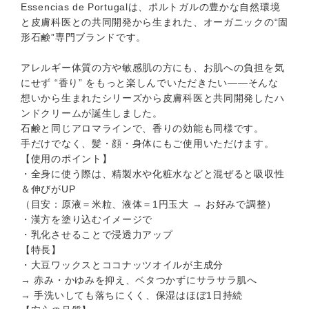
Essencias de Portugalは、ポルトガルの豊かな自然環境
と皮膚科医との共同開発から生まれた、オーガニックの“固
形石鹸”専門ブランドです。
アレルギー体質の方や敏感肌の方にも、お肌への負担を気
にせず “香り” をもっと楽しんでいただきたい——そんな
想いから生まれたシリーズから皮膚科医と共同開発したハ
ンドクリームが誕生しました。
石鹸と同じアロマラインで、香りの効能も同様です。
手だけでなく、髪・顔・身体にもご使用いただけます。
【使用のポイント】
・全身に使う際は、精製水や化粧水などと混ぜると吸収性
＆伸びがUP
（目安：原液＝米粒、液体＝1円玉大 → お好みで調整）
・漢方を塗り込むイメージで
・乳化させることで浸透力アップ
【特長】
・大豆ワックスとココナッツオイルが主成分
→ 赤み・かゆみを抑え、ベタつかずにサラサラ肌へ
→ 手洗いしても落ちにくく、保湿はほぼ1日持続