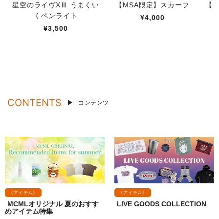
星空のライヴXⅢ うまくい
【MSA限定】スカーフ
【M
くペンライト
¥4,000
¥3,500
CONTENTS
コンテンツ
《アイテム》
《アイテム》
MCMLオリジナル 夏のおすす
LIVE GOODS COLLECTION
めアイテム特集