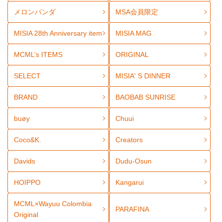
メロンパンダ
MSA会員限定
MISIA 28th Anniversary item
MISIA MAG
MCML’s ITEMS
ORIGINAL
SELECT
MISIA' S DINNER
BRAND
BAOBAB SUNRISE
buøy
Chuui
Coco&K.
Creators
Davids
Dudu-Osun
HOIPPO
Kangarui
MCML×Wayuu Colombia
PARAFINA
Original