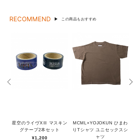
RECOMMEND
この商品もおすすめ
星空のライヴXⅢ マスキン
MCML×YOJOKUN ひまわ
太
グテープ2本セット
りTシャツ ユニセックスシ
ャツ
¥1,200