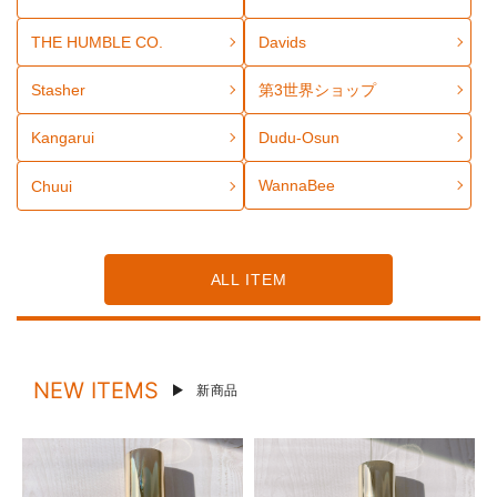
THE HUMBLE CO.
Davids
Stasher
第3世界ショップ
Kangarui
Dudu-Osun
WannaBee
Chuui
ALL ITEM
NEW ITEMS
新商品