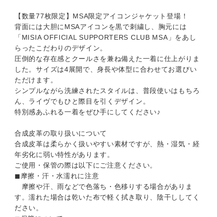
【数量77枚限定】MSA限定アイコンジャケット登場！
背面には大胆にMSAアイコンを黒で刺繍し、胸元には
「MISIA OFFICIAL SUPPORTERS CLUB MSA」をあし
らったこだわりのデザイン。
圧倒的な存在感とクールさを兼ね備えた一着に仕上がりま
した。サイズは4展開で、身長や体型に合わせてお選びい
ただけます。
シンプルながら洗練されたスタイルは、普段使いはもちろ
ん、ライヴでもひと際目を引くデザイン。
特別感あふれる一着をぜひ手にしてください♪
合成皮革の取り扱いについて
合成皮革は柔らかく扱いやすい素材ですが、熱・湿気・経
年劣化に弱い特性があります。
ご使用・保管の際は以下にご注意ください。
◼︎摩擦・汗・水濡れに注意
摩擦や汗、雨などで色落ち・色移りする場合がありま
す。濡れた場合は乾いた布で軽く拭き取り、陰干ししてく
ださい。