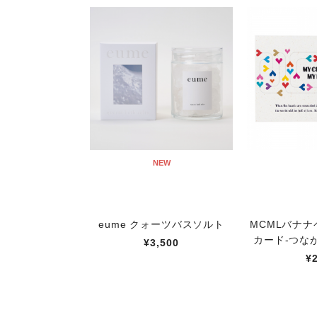
NEW
eume クォーツバスソルト
MCMLバナ
カード-つな
¥3,500
¥