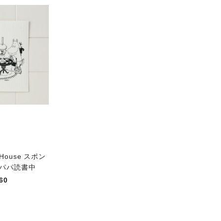
t House スポン
 パパ読書中
60