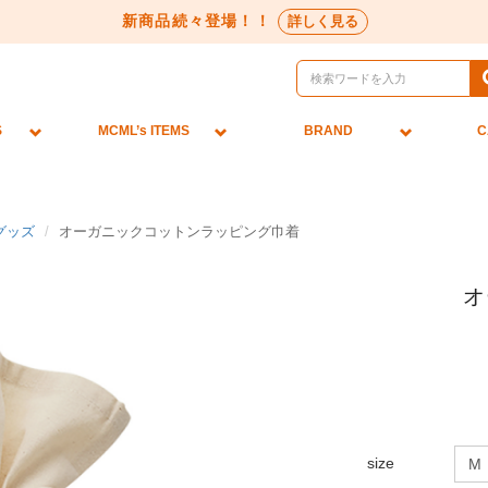
新商品続々登場！！
詳しく見る
S
MCML’s ITEMS
BRAND
C
グッズ
オーガニックコットンラッピング巾着
オ
size