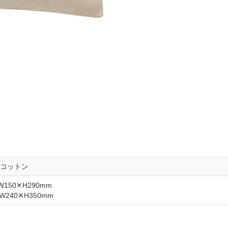
コットン
150✕H290mm
240✕H350mm