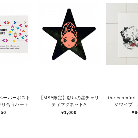
ナペーパーポスト
【MSA限定】願いの星チャリ
the ecomfor
がり合うハート
ティマグネットA
ジワイプ -
250
¥1,000
¥6