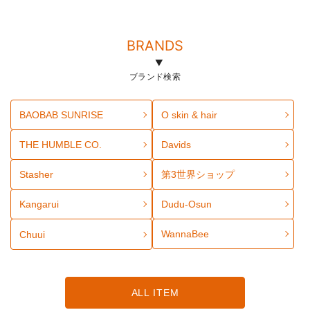
BRANDS
ブランド検索
BAOBAB SUNRISE
O skin & hair
THE HUMBLE CO.
Davids
Stasher
第3世界ショップ
Kangarui
Dudu-Osun
WannaBee
Chuui
ALL ITEM