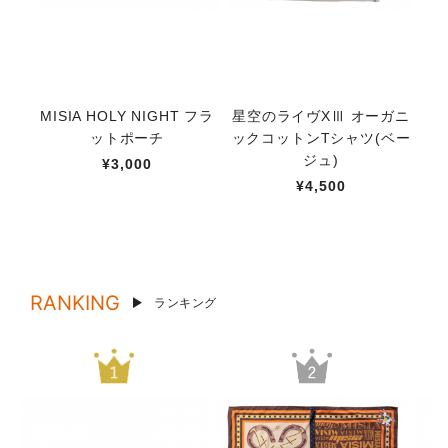
MISIA HOLY NIGHT フラ
星空のライヴXⅢ オーガニ
M
ットポーチ
ックコットンTシャツ(ベー
デ
ジュ)
¥3,000
¥4,500
RANKING
ランキング