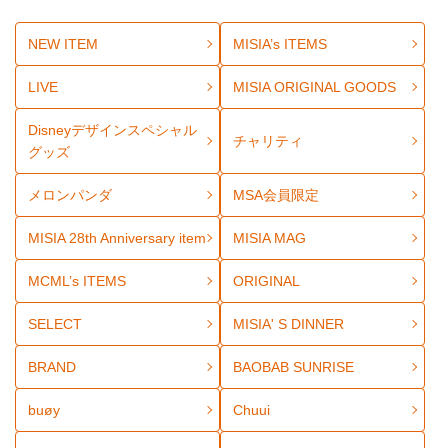
NEW ITEM
MISIA’s ITEMS
LIVE
MISIA ORIGINAL GOODS
Disneyデザインスペシャル
チャリティ
グッズ
メロンパンダ
MSA会員限定
MISIA 28th Anniversary item
MISIA MAG
MCML’s ITEMS
ORIGINAL
SELECT
MISIA' S DINNER
BRAND
BAOBAB SUNRISE
buøy
Chuui