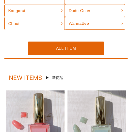
Kangarui
Dudu-Osun
WannaBee
Chuui
ALL ITEM
NEW ITEMS
新商品