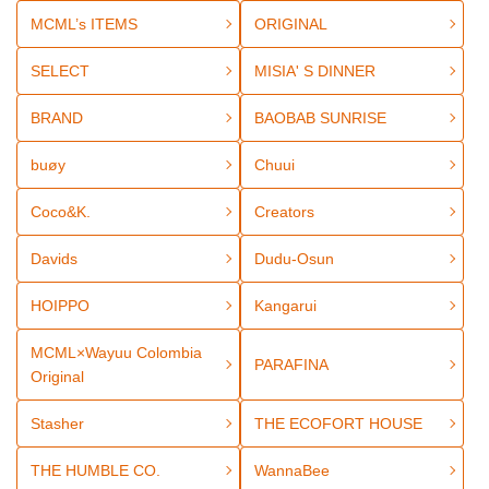
MCML’s ITEMS
ORIGINAL
SELECT
MISIA' S DINNER
BRAND
BAOBAB SUNRISE
buøy
Chuui
Coco&K.
Creators
Davids
Dudu-Osun
HOIPPO
Kangarui
MCML×Wayuu Colombia
PARAFINA
Original
Stasher
THE ECOFORT HOUSE
THE HUMBLE CO.
WannaBee