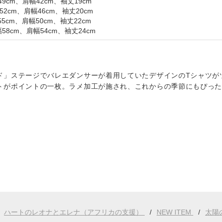
9cm、肩幅42cm、袖丈19cm
2cm、肩幅46cm、袖丈20cm
5cm、肩幅50cm、袖丈22cm
58cm、肩幅54cm、袖丈24cm
ド」ステージでバレエダンサーが着用していたデザインのTシャツが
トがポイントの一枚。ラメ加工が施され、これからの季節にもぴっ
ハートのレオナとエレナ（アフリカの支援）
NEW ITEM
太陽