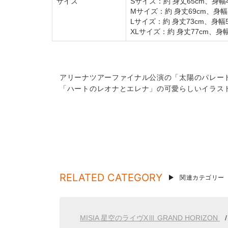
サイズ
Sサイズ：約 身丈65cm、身幅4
Mサイズ：約 身丈69cm、身幅5
Lサイズ：約 身丈73cm、身幅5
XLサイズ：約 身丈77cm、身幅
アリーナツアーファイナル公演の「太陽のパレー
「ハートのレオナとエレナ」の可愛らしいイラス
RELATED CATEGORY
関連カテゴリー
MISIA 星空のライヴXⅢ GRAND HORIZON