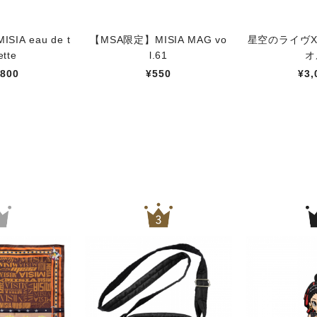
ISIA eau de t
【MSA限定】MISIA MAG vo
星空のライヴX
ette
l.61
オ
,800
¥550
¥3,