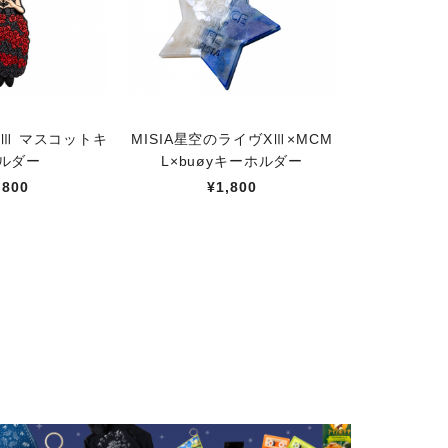
Ⅲ マスコットキ
MISIA星空のライヴXⅢ×MCM
ルダー
L×buøyキーホルダー
,800
¥1,800