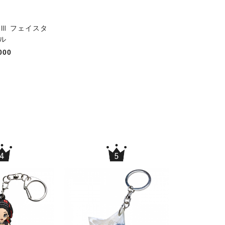
Ⅲ フェイスタ
ル
000