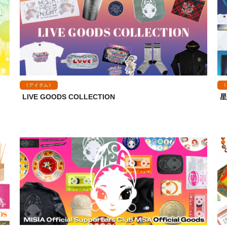
《アイテム》
《
LIVE GOODS COLLECTION
星