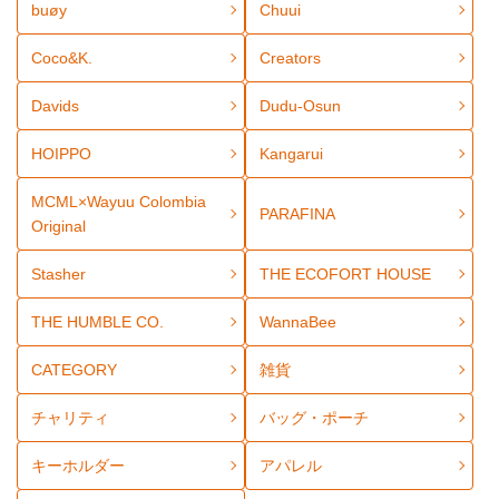
buøy
Chuui
Coco&K.
Creators
Davids
Dudu-Osun
HOIPPO
Kangarui
MCML×Wayuu Colombia
PARAFINA
Original
Stasher
THE ECOFORT HOUSE
THE HUMBLE CO.
WannaBee
CATEGORY
雑貨
チャリティ
バッグ・ポーチ
キーホルダー
アパレル