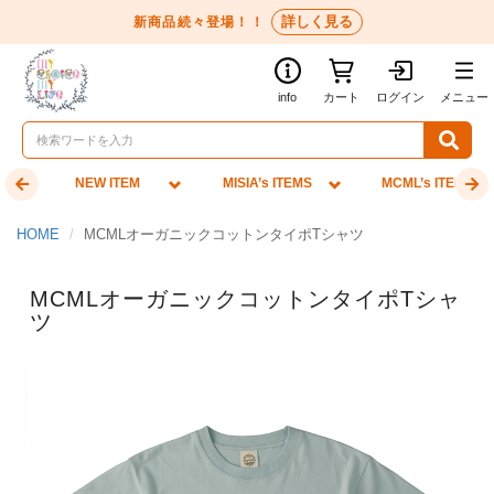
詳しく見る
新商品続々登場！！
info
カート
ログイン
メニュー
NEW ITEM
MISIA’s ITEMS
MCML’s ITEMS
HOME
MCMLオーガニックコットンタイポTシャツ
MCMLオーガニックコットンタイポTシャ
ツ