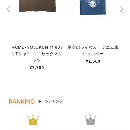
MCML×YOJOKUN ひまわ
星空のライヴXⅢ デニム風
【M
りTシャツ ユニセックスシ
ショッパー
ャツ
¥1,500
¥7,700
RANKING
ランキング