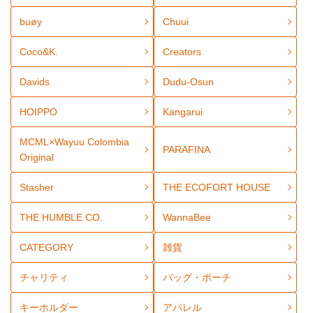
buøy
Chuui
Coco&K.
Creators
Davids
Dudu-Osun
HOIPPO
Kangarui
MCML×Wayuu Colombia
PARAFINA
Original
Stasher
THE ECOFORT HOUSE
THE HUMBLE CO.
WannaBee
CATEGORY
雑貨
チャリティ
バッグ・ポーチ
キーホルダー
アパレル