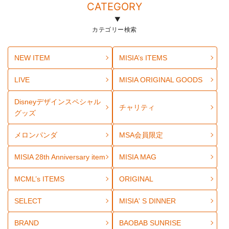
CATEGORY
カテゴリー検索
NEW ITEM
MISIA’s ITEMS
LIVE
MISIA ORIGINAL GOODS
Disneyデザインスペシャル
チャリティ
グッズ
メロンパンダ
MSA会員限定
MISIA 28th Anniversary item
MISIA MAG
MCML’s ITEMS
ORIGINAL
SELECT
MISIA' S DINNER
BRAND
BAOBAB SUNRISE