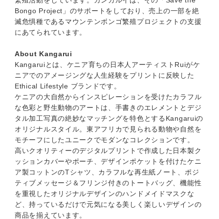
繁殖活動をしています。カンガルイは、その「Save the
Bongo Project」のサポートをしており、売上の一部を絶
滅危惧種であるマウンテンボンゴ繁殖プロジェクトの支援
にあてられています。
About Kangarui
Kangaruiとは、ケニア育ちの日本人アーティストRuiがケ
ニアでのアメージングな人生経験をプリントに反映した
Ethical Lifestyle ブランドです。
ケニアの大自然からインスピレーションを受けたカラフル
な色彩と野生動物のアートは、手書きのエレメントとデジ
タル加工写真の絶妙なマッチングを特色とするKangaruiの
オリジナルスタイル。東アフリカで見られる動物や自然を
モチーフにしたユニークでモダンなコレクションです。
高いクオリティーのデジタルプリントで作成した日本製ク
ッションカバーやポーチ、デザインポケットを付けたケニ
ア製コットンのTシャツ、カラフルな再生紙ノート、ポジ
ティブメッセージ＆フリンジ付きのトートバッグ、機能性
を重視したオリジナルデザインのハンドメイドマスクな
ど、持っているだけで元気になる美しく楽しいデザインの
商品を揃えています。