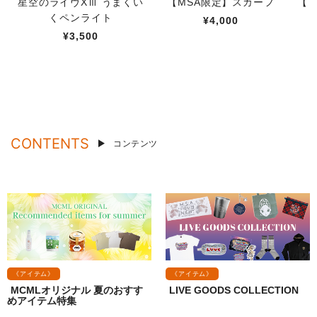
星空のライヴXⅢ うまくい
【MSA限定】スカーフ
【M
くペンライト
¥4,000
¥3,500
CONTENTS
コンテンツ
《アイテム》
《アイテム》
MCMLオリジナル 夏のおすす
LIVE GOODS COLLECTION
めアイテム特集