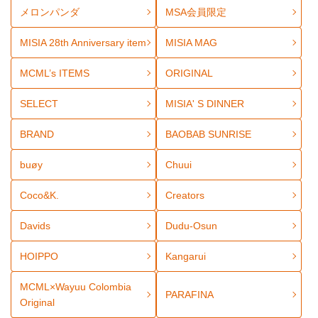
メロンパンダ
MSA会員限定
MISIA 28th Anniversary item
MISIA MAG
MCML’s ITEMS
ORIGINAL
SELECT
MISIA' S DINNER
BRAND
BAOBAB SUNRISE
buøy
Chuui
Coco&K.
Creators
Davids
Dudu-Osun
HOIPPO
Kangarui
MCML×Wayuu Colombia
PARAFINA
Original