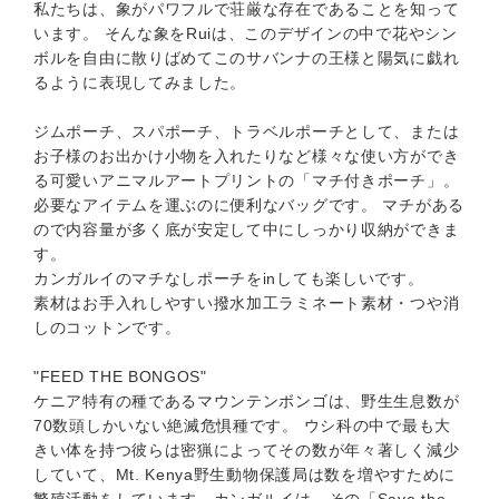
私たちは、象がパワフルで荘厳な存在であることを知って
います。 そんな象をRuiは、このデザインの中で花やシン
ボルを自由に散りばめてこのサバンナの王様と陽気に戯れ
るように表現してみました。
ジムポーチ、スパポーチ、トラベルポーチとして、または
お子様のお出かけ小物を入れたりなど様々な使い方ができ
る可愛いアニマルアートプリントの「マチ付きポーチ」。
必要なアイテムを運ぶのに便利なバッグです。 マチがある
ので内容量が多く底が安定して中にしっかり収納ができま
す。
カンガルイのマチなしポーチをinしても楽しいです。
素材はお手入れしやすい撥水加工ラミネート素材・つや消
しのコットンです。
"FEED THE BONGOS"
ケニア特有の種であるマウンテンボンゴは、野生生息数が
70数頭しかいない絶滅危惧種です。 ウシ科の中で最も大
きい体を持つ彼らは密猟によってその数が年々著しく減少
していて、Mt. Kenya野生動物保護局は数を増やすために