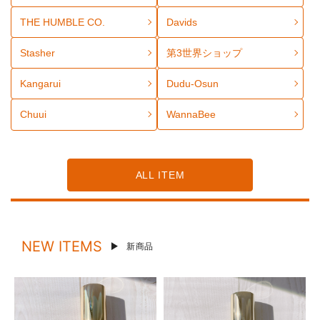
THE HUMBLE CO.
Davids
Stasher
第3世界ショップ
Kangarui
Dudu-Osun
WannaBee
Chuui
ALL ITEM
NEW ITEMS
新商品