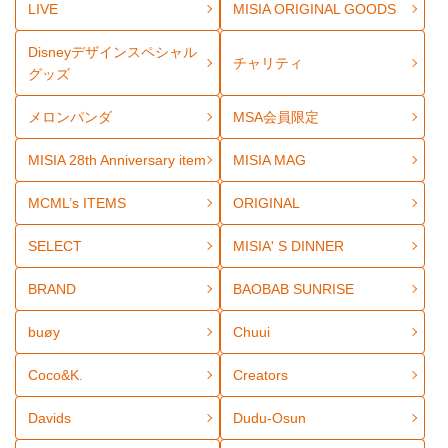
LIVE
MISIA ORIGINAL GOODS
Disneyデザインスペシャル
チャリティ
グッズ
メロンパンダ
MSA会員限定
MISIA 28th Anniversary item
MISIA MAG
MCML’s ITEMS
ORIGINAL
SELECT
MISIA' S DINNER
BRAND
BAOBAB SUNRISE
buøy
Chuui
Coco&K.
Creators
Davids
Dudu-Osun