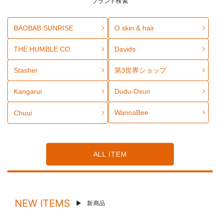
ブランド検索
BAOBAB SUNRISE
O skin & hair
THE HUMBLE CO.
Davids
Stasher
第3世界ショップ
Kangarui
Dudu-Osun
WannaBee
Chuui
ALL ITEM
NEW ITEMS
新商品