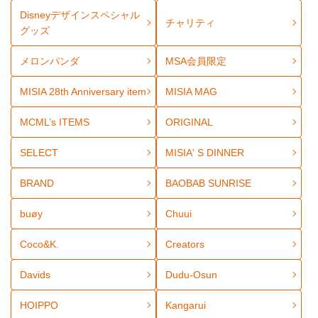
Disneyデザインスペシャル
チャリティ
グッズ
メロンパンダ
MSA会員限定
MISIA 28th Anniversary item
MISIA MAG
MCML’s ITEMS
ORIGINAL
SELECT
MISIA' S DINNER
BRAND
BAOBAB SUNRISE
buøy
Chuui
Coco&K.
Creators
Davids
Dudu-Osun
HOIPPO
Kangarui