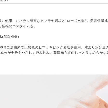
贅沢に使用。ミネラル豊富なヒマラヤ岩塩と“ローズ水※2に美容保湿
る至福のバスタイムを。
水(保湿成分)
00％自然由来で天然色のヒマラヤピンク岩塩を使用。水より水分量
湿成分が全身をやさしく包み込み、乾燥知らずのしっとりなめらかな