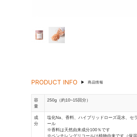
PRODUCT INFO
商品情報
容
250g（約10~15回分）
量
成
塩化Na、香料、ハイブリッドローズ花水、セラ
分
ール
※香料は天然由来成分100％です
※ペンチレングリコールは植物由来です（保湿