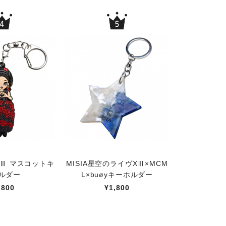
Ⅲ マスコットキ
MISIA星空のライヴXⅢ×MCM
ルダー
L×buøyキーホルダー
,800
¥1,800