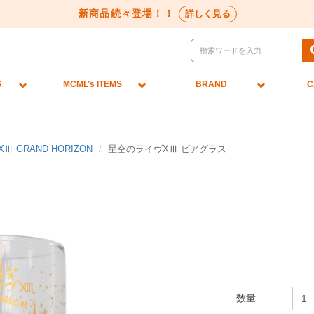
新商品続々登場！！
詳しく見る
S
MCML’s ITEMS
BRAND
C
Ⅲ GRAND HORIZON
星空のライヴXⅢ ビアグラス
数量