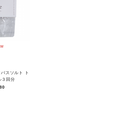
EW
ツバスソルト ト
ル３回分
80