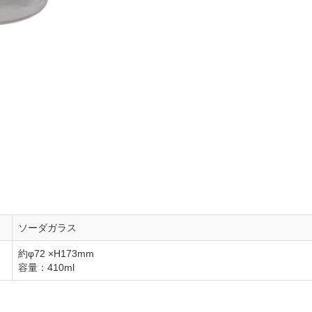
ソーダガラス
約φ72 ×H173mm
容量：410ml