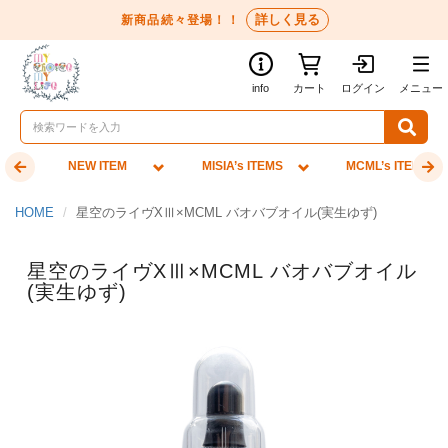
詳しく見る
新商品続々登場！！
info
カート
ログイン
メニュー
NEW ITEM
MISIA’s ITEMS
MCML’s ITEMS
HOME
星空のライヴXⅢ×MCML バオバブオイル(実生ゆず)
星空のライヴXⅢ×MCML バオバブオイル
(実生ゆず)