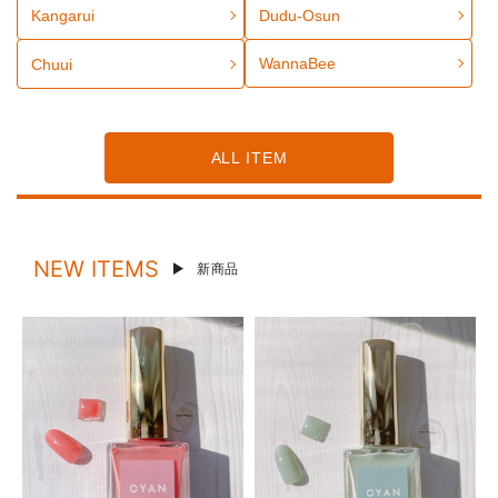
Kangarui
Dudu-Osun
WannaBee
Chuui
ALL ITEM
NEW ITEMS
新商品