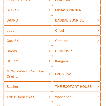
MCML’s ITEMS
ORIGINAL
SELECT
MISIA' S DINNER
BRAND
BAOBAB SUNRISE
buøy
Chuui
Coco&K.
Creators
Davids
Dudu-Osun
HOIPPO
Kangarui
MCML×Wayuu Colombia
PARAFINA
Original
Stasher
THE ECOFORT HOUSE
THE HUMBLE CO.
WannaBee