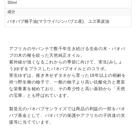
30ml
成分
バオバブ種子油(マラウイ/ジンバブエ産)、ユズ果皮油
アフリカのサバンナで数千年生き続ける生命の木・バオバ
ブの木の種を絞った天然純正オイル。
紫外線が強くなるこれからの季節に向けて、実生(みしょ
う)ゆずをプラスしたバオバブオイルとのコラボ。
実生ゆずは、接ぎ木せずタネから育った18年以上の樹齢を
持つ野生種の柚子で、一般の柚子より高い抗酸化力と豊富
な栄養素を秘めており、その希少性と高い薬効から「天然
の宝庫」とも呼ばれています。
製造元のバオバブサンライズでは商品の利益の一部をバオ
バブ基金として、バオバブの保護やアフリカの子供達の支
援等に当てています。