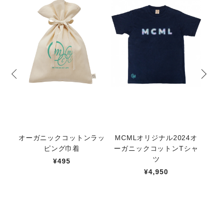
オーガニックコットンラッ
MCMLオリジナル2024オ
【
ピング巾着
ーガニックコットンTシャ
ト
ツ
¥495
¥4,950