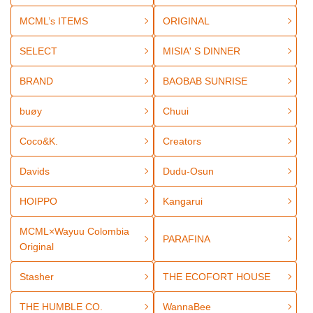
MCML’s ITEMS
ORIGINAL
SELECT
MISIA' S DINNER
BRAND
BAOBAB SUNRISE
buøy
Chuui
Coco&K.
Creators
Davids
Dudu-Osun
HOIPPO
Kangarui
MCML×Wayuu Colombia
PARAFINA
Original
Stasher
THE ECOFORT HOUSE
THE HUMBLE CO.
WannaBee