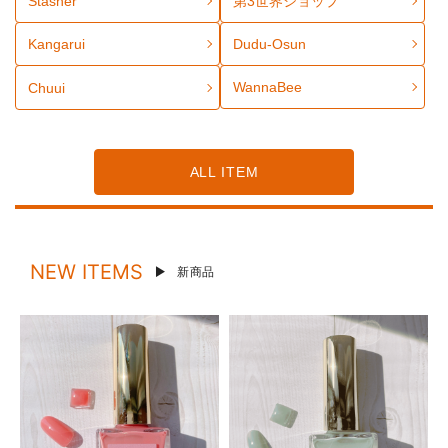
Stasher
第3世界ショップ
Kangarui
Dudu-Osun
WannaBee
Chuui
ALL ITEM
NEW ITEMS
新商品