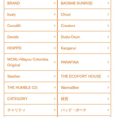
BRAND
BAOBAB SUNRISE
buøy
Chuui
Coco&K.
Creators
Davids
Dudu-Osun
HOIPPO
Kangarui
MCML×Wayuu Colombia
PARAFINA
Original
Stasher
THE ECOFORT HOUSE
THE HUMBLE CO.
WannaBee
CATEGORY
雑貨
チャリティ
バッグ・ポーチ