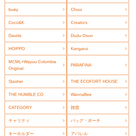
buøy
Chuui
Coco&K.
Creators
Davids
Dudu-Osun
HOIPPO
Kangarui
MCML×Wayuu Colombia
PARAFINA
Original
Stasher
THE ECOFORT HOUSE
THE HUMBLE CO.
WannaBee
CATEGORY
雑貨
チャリティ
バッグ・ポーチ
キーホルダー
アパレル