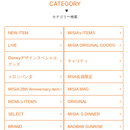
CATEGORY
カテゴリー検索
NEW ITEM
MISIA’s ITEMS
LIVE
MISIA ORIGINAL GOODS
Disneyデザインスペシャル
チャリティ
グッズ
メロンパンダ
MSA会員限定
MISIA 28th Anniversary item
MISIA MAG
MCML’s ITEMS
ORIGINAL
SELECT
MISIA' S DINNER
BRAND
BAOBAB SUNRISE