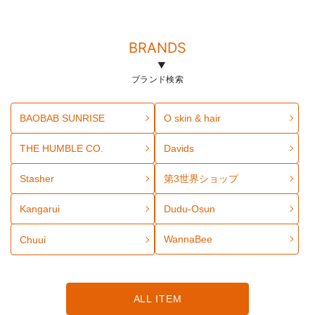
BRANDS
ブランド検索
BAOBAB SUNRISE
O skin & hair
THE HUMBLE CO.
Davids
Stasher
第3世界ショップ
Kangarui
Dudu-Osun
WannaBee
Chuui
ALL ITEM