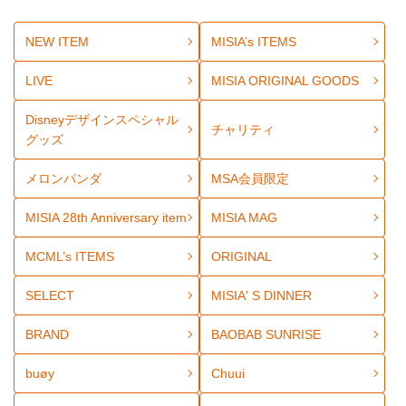
NEW ITEM
MISIA’s ITEMS
LIVE
MISIA ORIGINAL GOODS
Disneyデザインスペシャル
チャリティ
グッズ
メロンパンダ
MSA会員限定
MISIA 28th Anniversary item
MISIA MAG
MCML’s ITEMS
ORIGINAL
SELECT
MISIA' S DINNER
BRAND
BAOBAB SUNRISE
buøy
Chuui