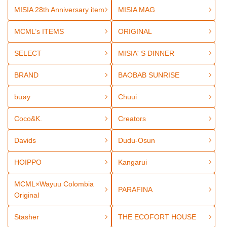
MISIA 28th Anniversary item
MISIA MAG
MCML’s ITEMS
ORIGINAL
SELECT
MISIA' S DINNER
BRAND
BAOBAB SUNRISE
buøy
Chuui
Coco&K.
Creators
Davids
Dudu-Osun
HOIPPO
Kangarui
MCML×Wayuu Colombia
PARAFINA
Original
Stasher
THE ECOFORT HOUSE