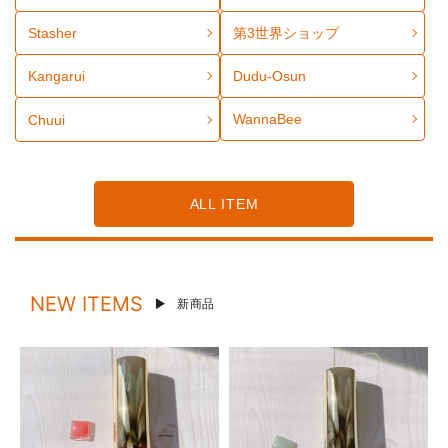
Stasher
第3世界ショップ
Kangarui
Dudu-Osun
WannaBee
Chuui
ALL ITEM
NEW ITEMS
新商品