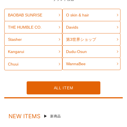
BAOBAB SUNRISE
O skin & hair
THE HUMBLE CO.
Davids
Stasher
第3世界ショップ
Kangarui
Dudu-Osun
WannaBee
Chuui
ALL ITEM
NEW ITEMS
新商品