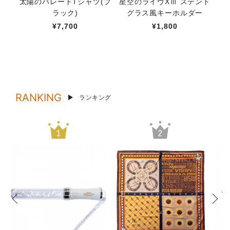
太陽のパレードTシャツ(ブ
星空のライヴXⅢ ステンド
【M
ラック)
グラス風キーホルダー
¥7,700
¥1,800
RANKING
ランキング