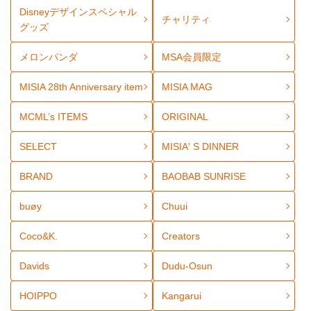
Disneyデザインスペシャル
チャリティ
グッズ
メロンパンダ
MSA会員限定
MISIA 28th Anniversary item
MISIA MAG
MCML’s ITEMS
ORIGINAL
SELECT
MISIA' S DINNER
BRAND
BAOBAB SUNRISE
buøy
Chuui
Coco&K.
Creators
Davids
Dudu-Osun
HOIPPO
Kangarui