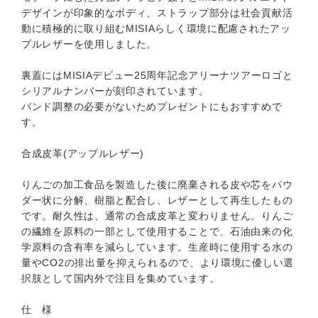
デザインが印象的なボディ、ストラップ部分は社会貢献活
動に積極的に取り組むMISIAらしく環境に配慮されたアッ
プルレザーを使用しました。
裏蓋にはMISIAデビュー25周年記念アリーナツアーロゴと
シリアルナンバーが刻印されています。
バンド調整の必要がないためプレゼントにもおすすめで
す。
合成皮革(アップルレザー)
りんごの加工食品を製造した後に廃棄される皮や芯をパウ
ダー状に分解、樹脂と配合し、レザーとして再生したもの
です。耐久性は、通常の合成皮革と変わりません。りんご
の繊維を原料の一部として使用することで、石油由来の化
学原料の含有率を減らしています。生産時に使用する水の
量やCO2の排出量を抑えられるので、より環境に優しい選
択肢として国内外で注目を集めています。
仕 様