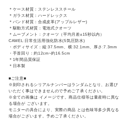
＊ケース材質：ステンレススチール
＊ガラス材質：ハードレックス
＊バンド材質：合成皮革(アップルレザー)
＊駆動方式材質：電池式クオーツ
＊ムーブメント：クオーツ（平均月差±15秒以内）
CAMEL:日常生活用強化防水(5気圧防水)
・ボディサイズ：縦:37.5mm、横:32.1mm、厚さ:7.3mm
・手首回り：約12cm~約16.5cm
＊1年間品質保証
＊日本製
■ご注意■
※刻印されるシリアルナンバーはランダムとなり、お選び
いただく事はできませんので予めご了承ください。
※全ての画像は イメージです。商品仕様等は量産時に異な
る場合が ございます。
モニターの具合により、実際の商品 とは色味等多少異なる
場合がございます。予めご了承ください。