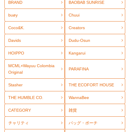
BRAND
BAOBAB SUNRISE
buøy
Chuui
Coco&K.
Creators
Davids
Dudu-Osun
HOIPPO
Kangarui
MCML×Wayuu Colombia
PARAFINA
Original
Stasher
THE ECOFORT HOUSE
THE HUMBLE CO.
WannaBee
CATEGORY
雑貨
チャリティ
バッグ・ポーチ