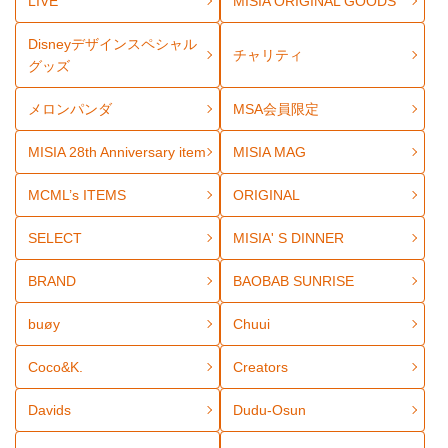
LIVE
MISIA ORIGINAL GOODS
Disneyデザインスペシャル
チャリティ
グッズ
メロンパンダ
MSA会員限定
MISIA 28th Anniversary item
MISIA MAG
MCML’s ITEMS
ORIGINAL
SELECT
MISIA' S DINNER
BRAND
BAOBAB SUNRISE
buøy
Chuui
Coco&K.
Creators
Davids
Dudu-Osun