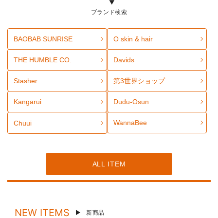
ブランド検索
BAOBAB SUNRISE
O skin & hair
THE HUMBLE CO.
Davids
Stasher
第3世界ショップ
Kangarui
Dudu-Osun
WannaBee
Chuui
ALL ITEM
NEW ITEMS
新商品