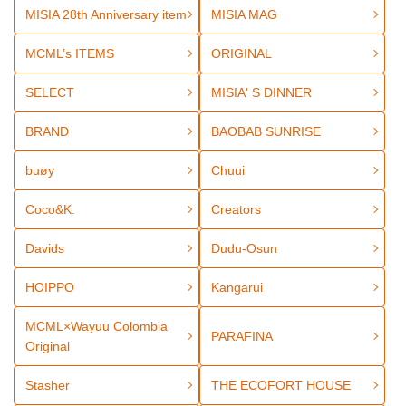
MISIA 28th Anniversary item
MISIA MAG
MCML’s ITEMS
ORIGINAL
SELECT
MISIA' S DINNER
BRAND
BAOBAB SUNRISE
buøy
Chuui
Coco&K.
Creators
Davids
Dudu-Osun
HOIPPO
Kangarui
MCML×Wayuu Colombia
PARAFINA
Original
Stasher
THE ECOFORT HOUSE