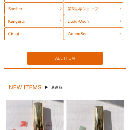
Stasher
第3世界ショップ
Kangarui
Dudu-Osun
WannaBee
Chuui
ALL ITEM
NEW ITEMS
新商品