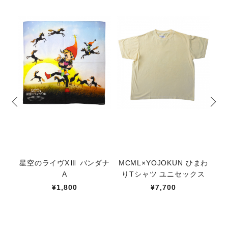
星空のライヴXⅢ バンダナ
MCML×YOJOKUN ひまわ
メ
A
りTシャツ ユニセックス
¥1,800
¥7,700