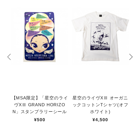
【MSA限定】「星空のライ
星空のライヴXⅢ オーガニ
【
ヴXⅢ GRAND HORIZO
ックコットンTシャツ(オフ
コ
N」スタンプラリーシール
ホワイト)
¥500
¥4,500