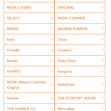
MCML’s ITEMS
ORIGINAL
SELECT
MISIA' S DINNER
BRAND
BAOBAB SUNRISE
buøy
Chuui
Coco&K.
Creators
Davids
Dudu-Osun
HOIPPO
Kangarui
MCML×Wayuu Colombia
PARAFINA
Original
Stasher
THE ECOFORT HOUSE
THE HUMBLE CO.
WannaBee