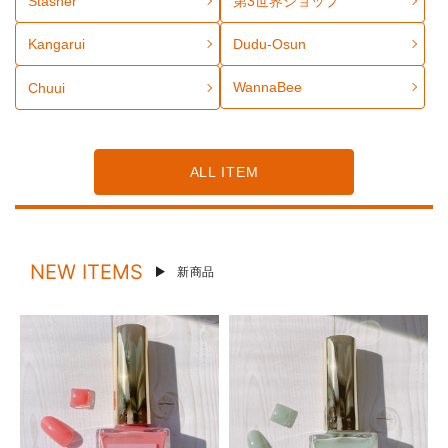
Stasher
第3世界ショップ
Kangarui
Dudu-Osun
WannaBee
Chuui
ALL ITEM
NEW ITEMS
新商品