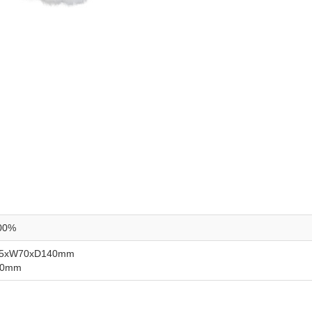
0%
xW70xD140mm
0mm